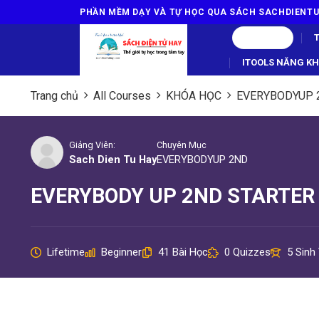
Skip
PHẦN MỀM DẠY VÀ TỰ HỌC QUA SÁCH SACHDIEN
to
MENU
content
ITOOLS NĂNG KHI
Trang chủ
All Courses
KHÓA HỌC
EVERYBODYUP 
Giảng Viên:
Chuyên Mục
Sach Dien Tu Hay
EVERYBODYUP 2ND
EVERYBODY UP 2ND STARTER
Lifetime
Beginner
41 Bài Học
0 Quizzes
5 Sinh