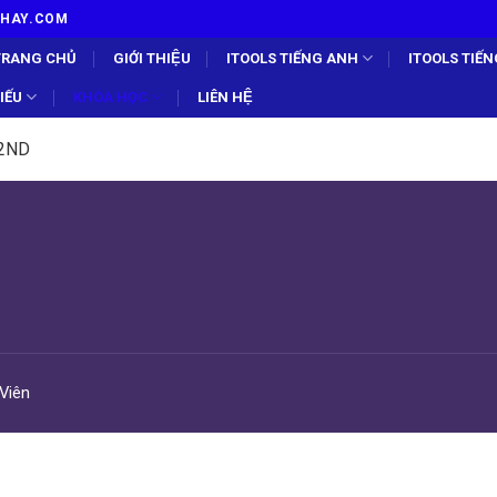
TUHAY.COM
TRANG CHỦ
GIỚI THIỆU
ITOOLS TIẾNG ANH
ITOOLS TIẾ
ẾU
KHÓA HỌC
LIÊN HỆ
2ND
 Viên