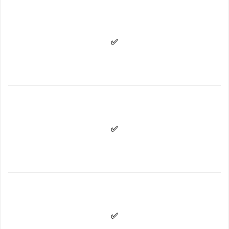
✅
✅
✅