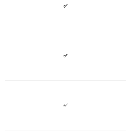
✅
✅
✅