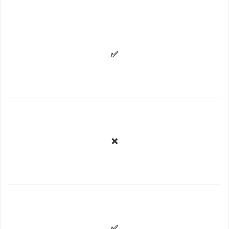
✅
❌
✅