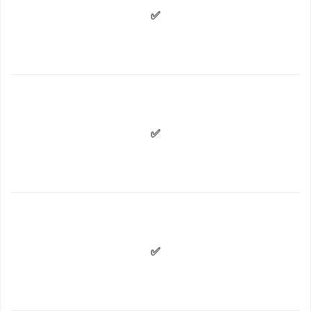
✅
✅
✅