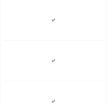
✅
✅
✅