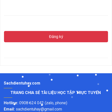
Đăng ký
Sachdientuhay.com
TRANG CHIA SẺ TÀI LIỆU HỌC TẬP TRỰC TUYẾN
Hotline:
0908 624 042 (zalo, phone)
Email:
sachdientuhay@gmail.com