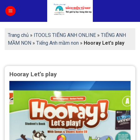
Skip
to
content
Trang chủ
»
ITOOLS TIẾNG ANH ONLINE
»
TIẾNG ANH
MẦM NON
»
Tiếng Anh mầm non
»
Hooray Let's play
Hooray Let’s play