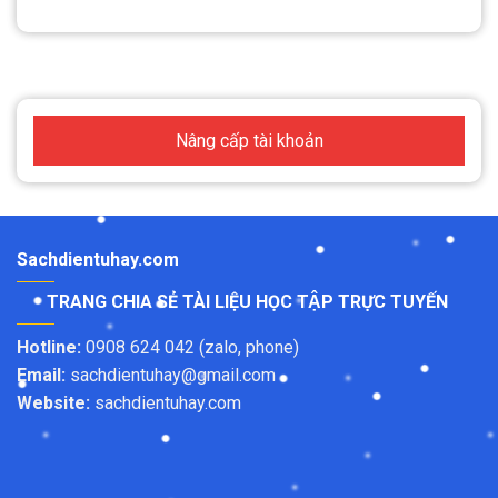
Nâng cấp tài khoản
Sachdientuhay.com
TRANG CHIA SẺ TÀI LIỆU HỌC TẬP TRỰC TUYẾN
Hotline:
0908 624 042 (zalo, phone)
Email:
sachdientuhay@gmail.com
Website:
sachdientuhay.com