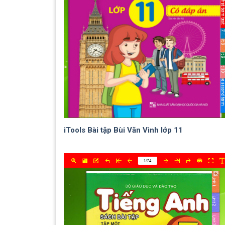
iTools Bài tập Bùi Văn Vinh lớp 11