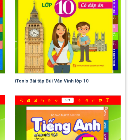
iTools Bài tập Bùi Văn Vinh lớp 10