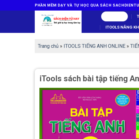
Skip
PHẦN MỀM DẠY VÀ TỰ HỌC QUA SÁCH SACHDIEN
to
MENU
content
ITOOLS NĂNG KHI
Trang chủ
»
ITOOLS TIẾNG ANH ONLINE
»
TIÊ
iTools sách bài tập tiếng A