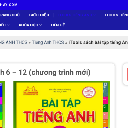
TUHAY.COM
TRANG CHỦ
GIỚI THIỆU
ITOOLS TIẾNG ANH
ITOOLS TIẾ
ẾU
KHÓA HỌC
LIÊN HỆ
́NG ANH THCS
»
Tiếng Anh THCS
»
iTools sách bài tập tiếng An
nh 6 – 12 (chương trình mới)