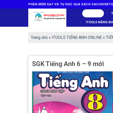
Skip
PHẦN MỀM DẠY VÀ TỰ HỌC QUA SÁCH SACHDIEN
to
MENU
content
ITOOLS NĂNG KHI
Trang chủ
»
ITOOLS TIẾNG ANH ONLINE
»
TIÊ
SGK Tiếng Anh 6 – 9 mới