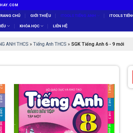
TUHAY.COM
TRANG CHỦ
GIỚI THIỆU
ITOOLS TIẾNG ANH
ITOOLS TIẾ
ẾU
KHÓA HỌC
LIÊN HỆ
́NG ANH THCS
»
Tiếng Anh THCS
»
SGK Tiếng Anh 6 - 9 mới