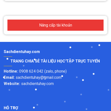
Nâng cấp tài khoản
Sachdientuhay.com
TRANG CHIA SẺ TÀI LIỆU HỌC TẬP TRỰC TUYẾN
Hotline:
0908 624 042 (zalo, phone)
Email:
sachdientuhay@gmail.com
Website:
sachdientuhay.com
HỖ TRỢ