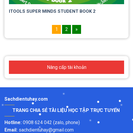
ITOOLS SUPER MINDS STUDENT BOOK 2
1
2
»
Nâng cấp tài khoản
Sachdientuhay.com
TRANG CHIA SẺ TÀI LIỆU HỌC TẬP TRỰC TUYẾN
Hotline:
0908 624 042 (zalo, phone)
Email:
sachdientuhay@gmail.com