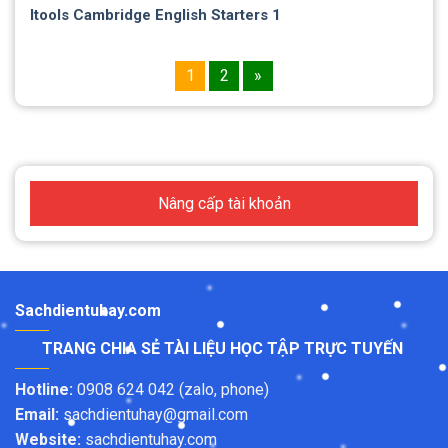
Itools Cambridge English Starters 1
1
2
»
Nâng cấp tài khoản
Sachdientuhay.com
TRANG CHIA SẺ TÀI LIỆU HỌC TẬP TRỰC TUYẾN
Hotline:
0908 624 042 (zalo, phone)
Email:
sachdientuhay@gmail.com
Website:
sachdientuhay.com