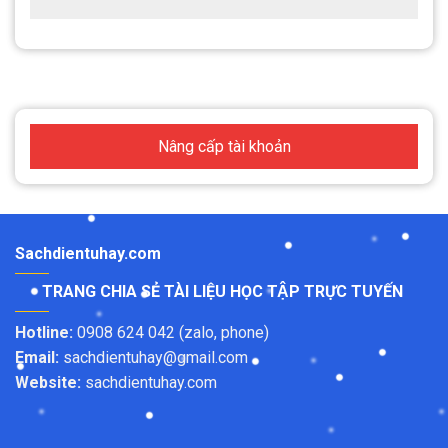
Nâng cấp tài khoản
Sachdientuhay.com
TRANG CHIA SẺ TÀI LIỆU HỌC TẬP TRỰC TUYẾN
Hotline:
0908 624 042 (zalo, phone)
Email:
sachdientuhay@gmail.com
Website:
sachdientuhay.com