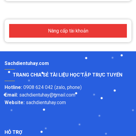
Nâng cấp tài khoản
Sachdientuhay.com
TRANG CHIA SẺ TÀI LIỆU HỌC TẬP TRỰC TUYẾN
Hotline:
0908 624 042 (zalo, phone)
Email:
sachdientuhay@gmail.com
Website:
sachdientuhay.com
HỖ TRỢ